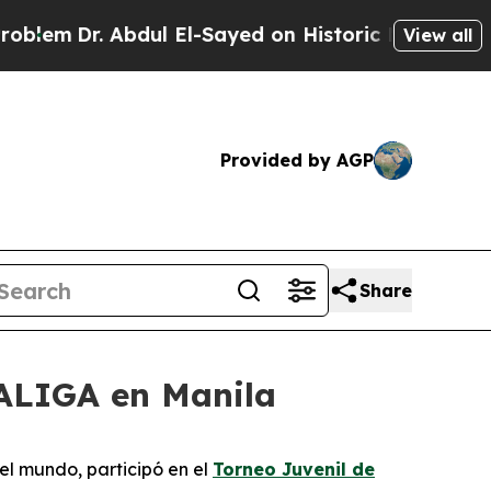
Dr. Abdul El-Sayed on Historic Michigan Win: “Peo
View all
Provided by AGP
Share
LALIGA en Manila
el mundo, participó en el
Torneo Juvenil de