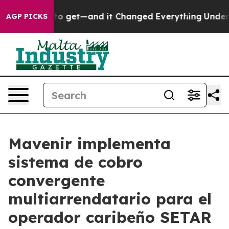
e Easy to get—and it Changed Everything
Under the S
AGP PICKS
Mavenir implementa
sistema de cobro
convergente
multiarrendatario para el
operador caribeño SETAR