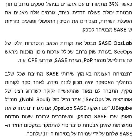
כאשר 39% מתמודדים עם אתגרים בניהול ספקים מרובים תוך
הבטחת יכולת פעולה הדדית. ביחד, גורמים אלה מאטים את
הפעלת השירות, מגבירים את הסיכון התפעולי ופוגעים בזריזות
מבטיחה לספק.
SASE
ש-
מבטל את נקודות הכאב הנסתרות הללו של
SASE OpsLab
בעזרת שוק נרחב שכולל ערכות מיכון מוכנות מראש
SecOps
ועוד.
CPE
, שדרוגי
SASE
, הגירת
PoP
שנועדו לייעל מנהור
"הצמיחה העצומה באימוץ שירותי SASE מחייבת שכל שלב
בתהליך האספקה יהיה מכוון לקנה מידה. לאחר סקר לקוחות
מקיף, התברר לנו מאוד שהתעשייה זקוקה לשדרוג רציני של
, מנכ"ל
)
Nabil Souli
(
סולי
", אמר נביל
SecOps
אוטומציה של
, אנו מגדירים מחדש את
OpsLab
. "עם השקת SASE
UBiqube
האופן שבו SASE מסופק, ומשחררים עבורם שעות הנדסה
ממשימות שאינן אבטחת סייבר כדי להתמקד
במקסום
החזר ה-
SASE שלהם על ידי שמירה על בטיחות ה-IT שלהם".