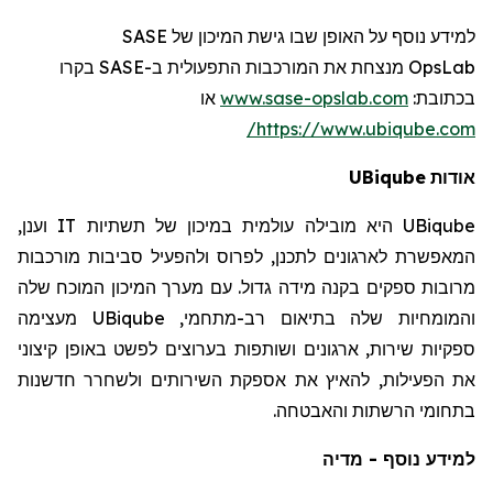
SASE
למידע נוסף על האופן שבו גישת המיכון של
רו
בק
SASE
מנצחת את המורכבות התפעולית ב-
OpsLab
או
www.sase-opslab.com
:
בכתובת
https://www.ubiqube.com/
UBiqube
אודות
וענן,
IT
היא מובילה עולמית במיכון של תשתיות
UBiqube
המאפשרת לארגונים לתכנן, לפרוס ולהפעיל סביבות מורכבות
מרובות ספקים בקנה מידה גדול. עם מערך המיכון המוכח שלה
מעצימה
UBiqube
והמומחיות שלה בתיאום רב-מתחמי,
ספקיות שירות, ארגונים ושותפות בערוצים לפשט באופן קיצוני
את הפעילות, להאיץ את אספקת השירותים ולשחרר חדשנות
בתחומי הרשתות והאבטחה.
למידע נוסף - מדיה