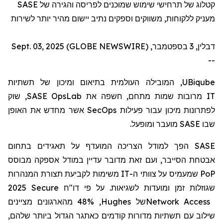
SASE
קטלוג של תרחישי שימוש שמוכנים לפריסה והגירה של
מעניק ללקוחות, משווקים וספקים נתיב יישום מהיר יותר לשירות
דבלין, 3 בספטמבר, Sept. 03, 2025 (GLOBE NEWSWIRE)
--
, המובילה העולמית בתיאום ומיכון של תשתיות
UBiqube
, שוק
SASE OpsLab
מרובות שמות מתחם, חשפה את
IT
אשר מחדש את האופן
SecOps
לפתרונות מיכון עבור פעילות
מועבר ומופעל.
SASE
שבו
הפך למודל הצריכה המועדף על תאגידים בתחום
SASE
אבטחת הסייבר, ועם זאת מדובר עדיין במודל אספקה
מבוסס
משימות לקביעת תצורת המנהרות
IT
שמעמיס על צוותי ה-
PoP
2025 Secure
דו"ח
שגוזלות זמן ומועדות לשגיאות. על פי
, 48% מהארגונים מציינים
Hughes
של
Network Access
שילוב עם תשתיות מדורות קודמים כאתגר הגדול ביותר שלהם,